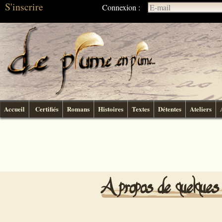
S'inscrire
Connexion :
Accueil
Certifiés
Romans
Histoires
Textes
Détentes
Ateliers
A propos de quelque