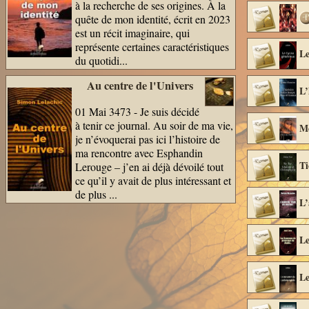
à la recherche de ses origines. À la
quête de mon identité, écrit en 2023
est un récit imaginaire, qui
(47 pages)
représente certaines caractéristiques
Le
du quotidi...
Au centre de l'Univers
L’
01 Mai 3473 - Je suis décidé
pages)
à tenir ce journal. Au soir de ma vie,
Mé
je n’évoquerai pas ici l’histoire de
ma rencontre avec Esphandin
Ti
Lerouge – j’en ai déjà dévoilé tout
ce qu’il y avait de plus intéressant et
de plus ...
L’
Le
pages)
Le