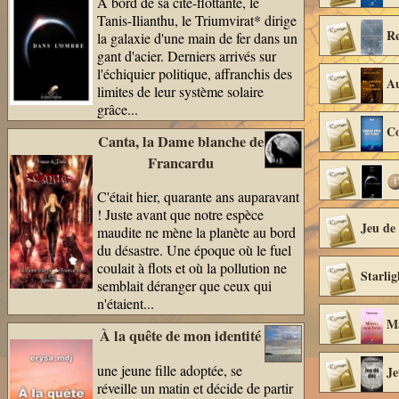
A bord de sa cité-flottante, le
Tanis-Ilianthu, le Triumvirat* dirige
Re
la galaxie d'une main de fer dans un
gant d'acier. Derniers arrivés sur
l'échiquier politique, affranchis des
Au
limites de leur système solaire
grâce...
Co
Canta, la Dame blanche de
Francardu
C'était hier, quarante ans auparavant
! Juste avant que notre espèce
Jeu de
maudite ne mène la planète au bord
du désastre. Une époque où le fuel
coulait à flots et où la pollution ne
Starlig
semblait déranger que ceux qui
n'étaient...
Ma
À la quête de mon identité
une jeune fille adoptée, se
Je
réveille un matin et décide de partir