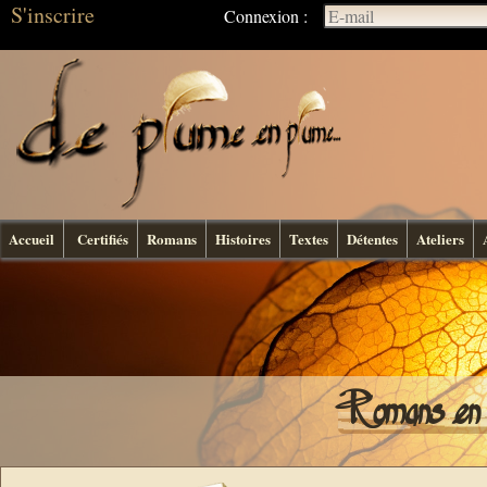
S'inscrire
Connexion :
Accueil
Certifiés
Romans
Histoires
Textes
Détentes
Ateliers
Romans en l