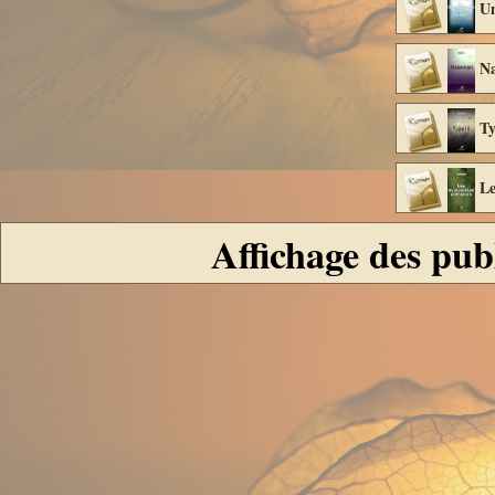
Un
Na
Ty
Le
Affichage des pub