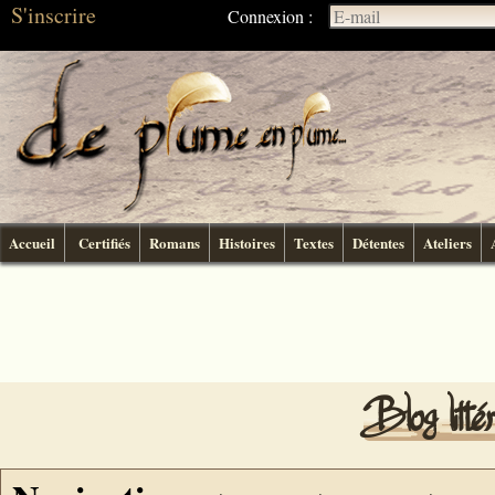
S'inscrire
Connexion :
Accueil
Certifiés
Romans
Histoires
Textes
Détentes
Ateliers
Blog litt