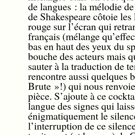
de langues :
l
a mélodie de 
de Shakespeare
côtoie
l
es 
rouge
sur l’écran qui
retra
français
(
mélange
qu’effe
bas en haut des yeux
du sp
bouche des acteurs mais
q
saute
r
à la traduction de 
rencontre
aussi quelques b
Brute »!)
qui nous r
envoie
pièce.
S’ajoute à ce cockta
langue des signes qui laiss
énigmatiquement
le silenc
l’interruption de ce silence