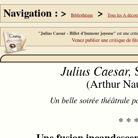
Navigation : >
>
Bibliothèque
Tous les A décou
"Julius Caesar - Billet d'humeur joyeuse"
est une crit
Venez publier une critique de fil
Jul
iu
s C
ae
sar,
(Arthur Na
Un belle soirée théâtrale 
* * 
Une fusion incandescen