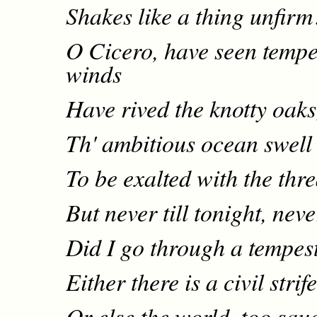
Shakes like a thing unfirm
O Cicero, have seen tempe
winds
Have rived the knotty oaks
Th' ambitious ocean swell
To be exalted with the thr
But never till tonight, neve
Did I go through a tempest
Either there is a civil strif
Or else the world, too sau