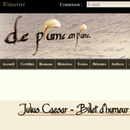
S'inscrire
Connexion :
Accueil
Certifiés
Romans
Histoires
Textes
Détentes
Ateliers
Julius Caesar - Billet d'humeur