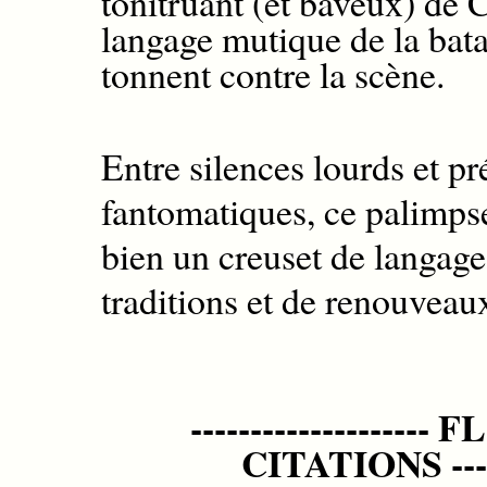
tonitruant
(et baveux)
de C
langage
mutique
de
la bata
tonne
nt
contre la scène.
Entre silences lourds et p
fantomatiques, ce palimps
bien un creuset de langage
traditions et de renouveau
------------------
CITATIONS ------