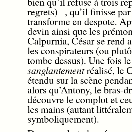
bien qu’il refuse à trois r
regrets
)
–, qu’il finisse pa
transforme en despot
e.
Apr
devin ainsi que les prémo
Calpurnia, César se rend 
les conspirateurs (ou plutô
tombe dessus)
. Une fois l
sanglantement
réalisé,
le
C
étendu sur la scène penda
alors qu’
Antony, l
e bras
-dr
découvre
le complot
et
ceu
les mains (autant littérale
symboliquement).