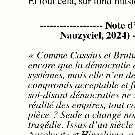
Et t
out cela, s
ur
fond musi
------------------- Note
Nauzyciel, 2024)
« Comme
Cassius
et
Brut
encore que la démocratie e
systèmes, mais elle n’en 
compromis acceptable et f
soi-disant démocraties ne 
réalité des empires, tout
pièce ? Seule a changé not
tragédie. Issus d’un siècle
Auschwitz et Hiroshima, n