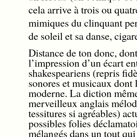
cela arrive
à trois ou quatr
mimiques du clinquant per
de soleil
et sa danse, cigar
Distance de ton donc, dont
l’impression d’un é
cart en
shakespeariens
(repris fid
sonores et musicaux
dont 
moderne.
La diction
mêm
merveilleux anglais mélo
tessitures si a
gréables)
act
possibles
folies déclamatoi
mélangés dans
un tout
qui 