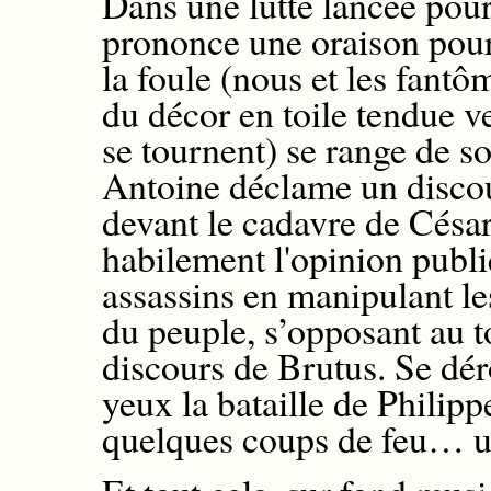
Dans une lutte lancée pour
prononce une oraison pour 
la foule
(nous et les
fantô
d
u décor
en
toile tendue v
se tournent)
se range
de so
Antoine
déclame
un discou
devant
le cadavre de César.
habilement l'opinion publi
assassins en manipulant l
du peuple,
s’opposant
au t
discours de Brutus.
Se
dér
yeux
la bataille de Philipp
quelques coups de feu…
u