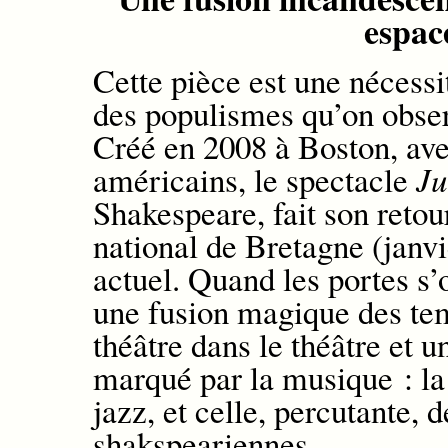
espac
Cette
pièce est une
nécess
i
des populismes qu’on obse
Créé en 2008 à Boston, ave
américains, le spectacle
Ju
Shakespeare, fait son reto
national de Bretagne
(janv
actuel. Quand les portes s’
une fusion magique des tem
théâtre dans le théâtre et 
marqué par la musique : la
jazz,
et celle,
percutante,
d
shakspeariennes.