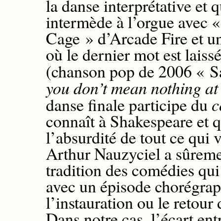
la
danse
interprétative
et 
intermède à l’orgue avec 
Cage » d’Arcade Fire
et u
où l
e dernier mot
est laiss
(
chanson pop
de 2006
« S
you don’t mean nothing at
danse finale participe du
c
connaît à Shakespeare et q
l’absurdité de tout ce qui v
Arthur Nauzyciel a sûreme
tradition des comédies qui
avec un épisode
chorégrap
l’instauration ou le retour
Dans notre cas, l’écart ent