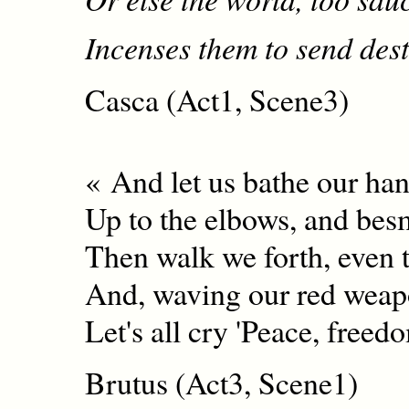
Incenses them to send des
Casca (Act1, Scene3)
« And let us bathe our han
Up to the elbows, and bes
Then walk we forth, even t
And, waving our red weapo
Let's all cry 'Peace, freed
Brutus (Act3, Scene1)