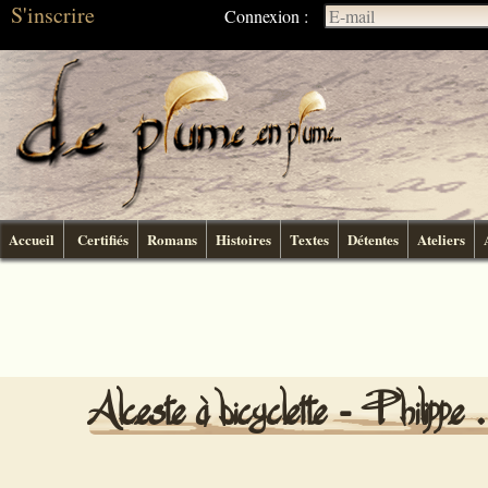
S'inscrire
Connexion :
Accueil
Certifiés
Romans
Histoires
Textes
Détentes
Ateliers
Alceste à bicyclette - Philippe