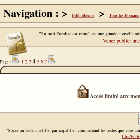
Navigation : >
>
Bibliothèque
Tous les Romans
"La nuit l'ombre est reine"
est une grande nouvelle mi
Venez publier une
4
1
2
3
5
6
7
Page :
Accés limité aux mem
"Soyez un lecteur actif et participatif en commentant les textes que vous aim
Lire/Ecri