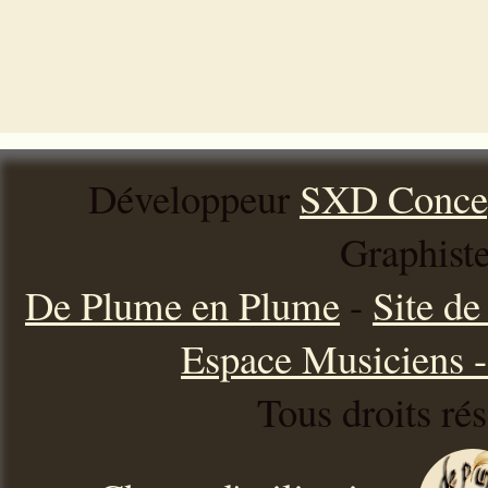
Développeur
SXD Conce
Graphist
De Plume en Plume
-
Site d
Espace Musiciens - 
Tous droits ré