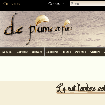
S'inscrire
Connexion :
Accueil
Certifiés
Romans
Histoires
Textes
Détentes
Ateliers
La nuit l'ombre e