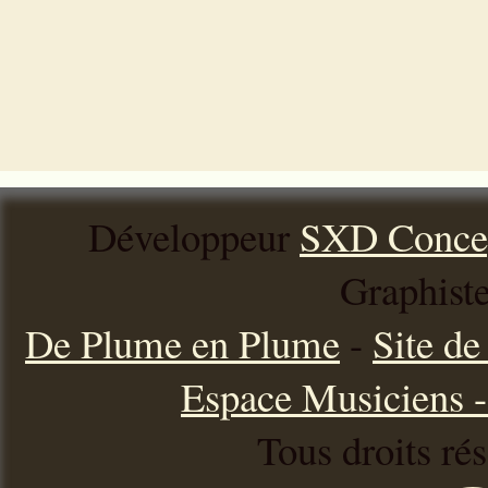
Développeur
SXD Conce
Graphist
De Plume en Plume
-
Site d
Espace Musiciens - 
Tous droits ré