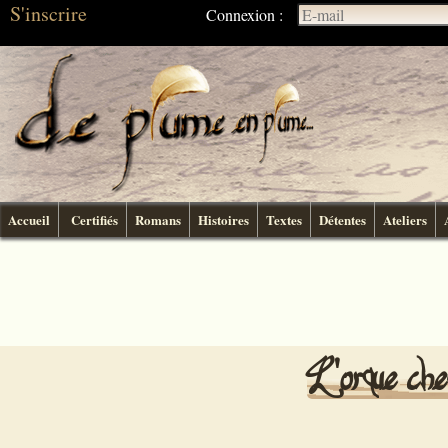
S'inscrire
Connexion :
Accueil
Certifiés
Romans
Histoires
Textes
Détentes
Ateliers
L'orque che