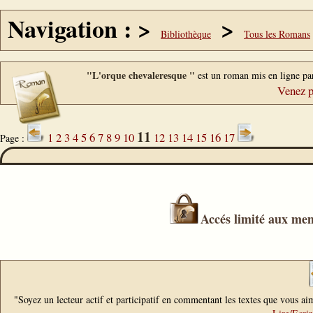
Navigation : >
>
Bibliothèque
Tous les Romans
"L'orque chevaleresque "
est un roman mis en ligne p
Venez p
11
1
2
3
4
5
6
7
8
9
10
12
13
14
15
16
17
Page :
Accés limité aux mem
"Soyez un lecteur actif et participatif en commentant les textes que vous aim