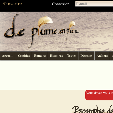
S'inscrire
Connexion :
Accueil
Certifiés
Romans
Histoires
Textes
Détentes
Ateliers
Vous devez vous ins
Biographie d