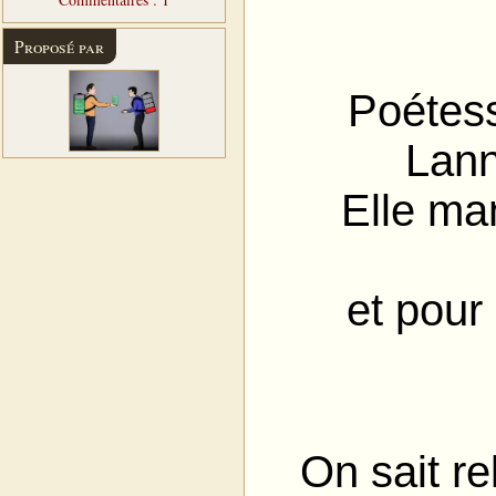
Proposé par
Poétess
Lann
Elle
man
et pour 
On sait r