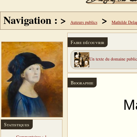
Navigation : >
>
Auteurs publics
Mathilde Dela
Faire découvrir
Un texte du domaine publi
Biographie
Ma
Statistiques
Commentaires : 1