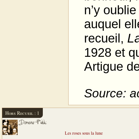
n’y oublie
auquel ell
L
recueil,
1928 et qu
Artigue d
Source: a
Hors Recueil : 1
Domaine Public
Les roses sous la lune