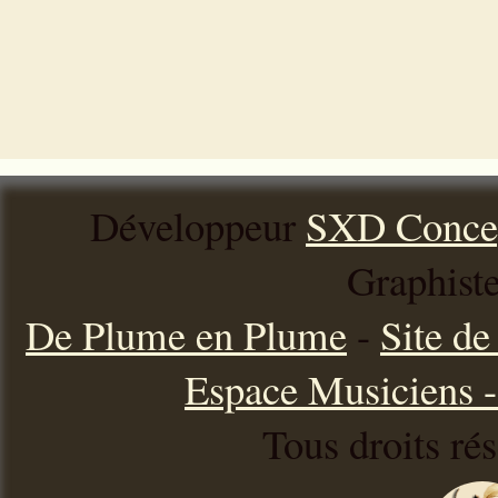
Développeur
SXD Conce
Graphist
De Plume en Plume
-
Site d
Espace Musiciens - 
Tous droits ré