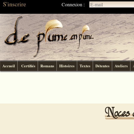
S'inscrire
Connexion :
Accueil
Certifiés
Romans
Histoires
Textes
Détentes
Ateliers
Noces 