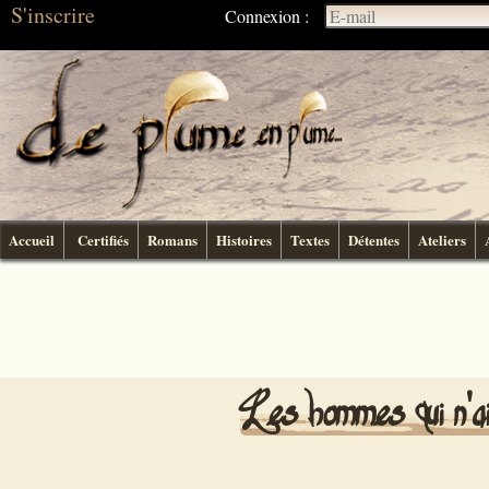
S'inscrire
Connexion :
Accueil
Certifiés
Romans
Histoires
Textes
Détentes
Ateliers
Les hommes qui n'ai