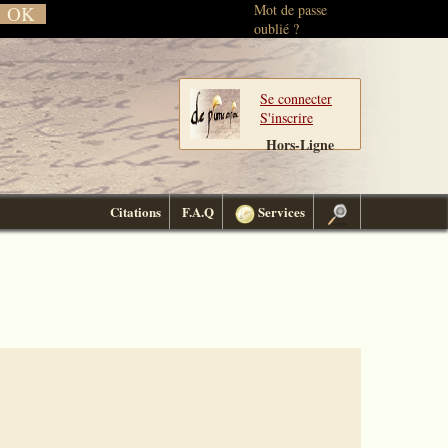
Mot de passe
oublié ?
Se connecter
S'inscrire
Hors-Ligne
Citations
F.A.Q
Services