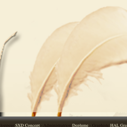
eloppeur
SXD Concept
- Administratrion
Deplume
- Graphiste
HAL Gra