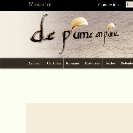
S'inscrire
Connexion :
Accueil
Certifiés
Romans
Histoires
Textes
Détente