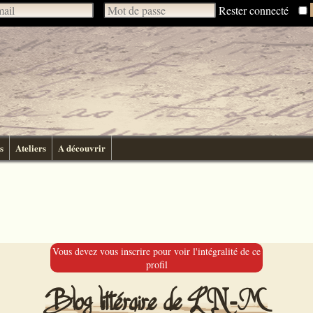
Rester connecté
s
Ateliers
A découvrir
Vous devez vous inscrire pour voir l'intégralité de ce
profil
Blog littéraire de LN-M