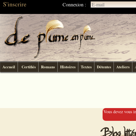
S'inscrire
Connexion :
Accueil
Certifiés
Romans
Histoires
Textes
Détentes
Ateliers
Vous devez vous ins
Blog lit