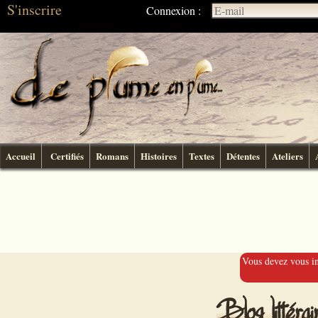
S'inscrire
Connexion :
Accueil
Certifiés
Romans
Histoires
Textes
Détentes
Ateliers
Vous devez vous ins
Blog littér