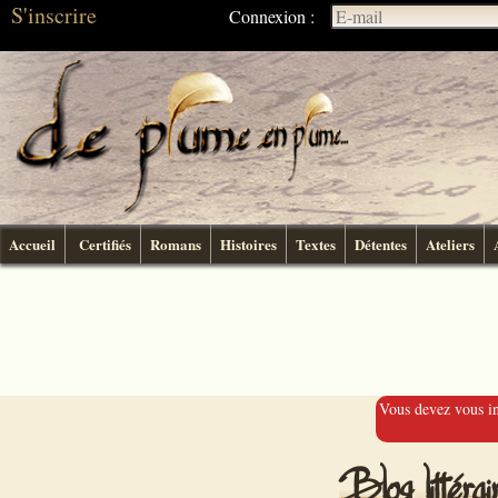
S'inscrire
Connexion :
Accueil
Certifiés
Romans
Histoires
Textes
Détentes
Ateliers
Vous devez vous ins
Blog littér