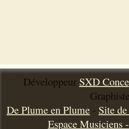
Développeur
SXD Conce
Graphist
De Plume en Plume
-
Site d
Espace Musiciens - 