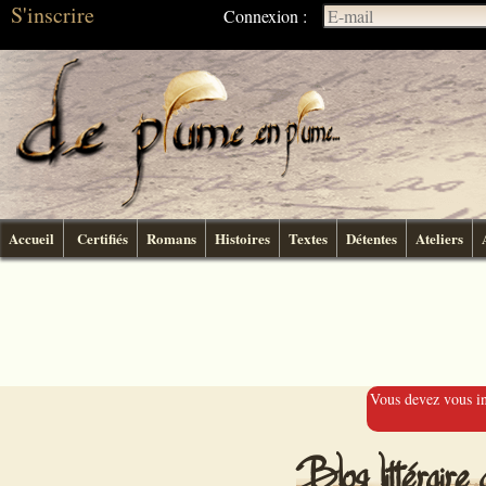
S'inscrire
Connexion :
Accueil
Certifiés
Romans
Histoires
Textes
Détentes
Ateliers
Vous devez vous ins
Blog littérai