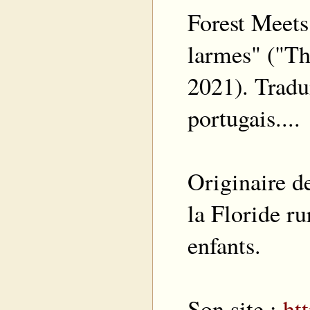
Forest Meets 
larmes" ("Th
2021). Tradui
portugais....
Originaire d
la Floride ru
enfants.
Son site :
ht