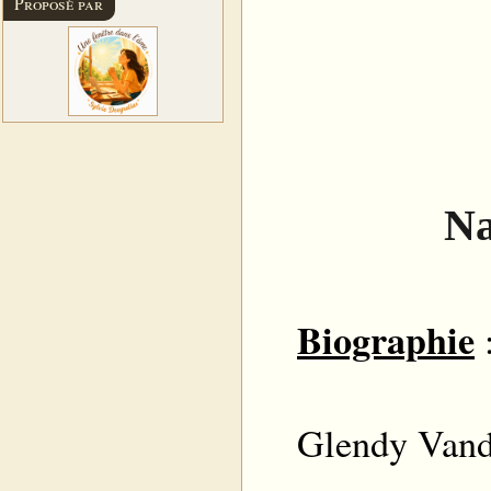
Proposé par
Na
Biographi
e
Glendy Vande