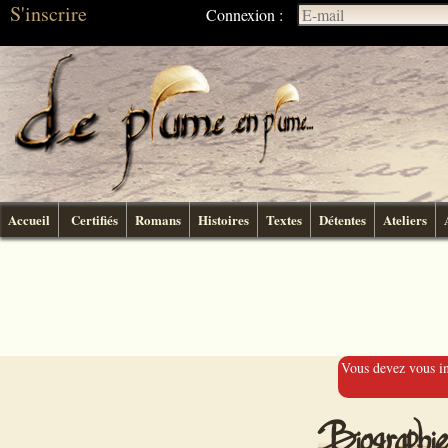
S'inscrire
Connexion :
Accueil
Certifiés
Romans
Histoires
Textes
Détentes
Ateliers
Vous devez vous ins
Biographi