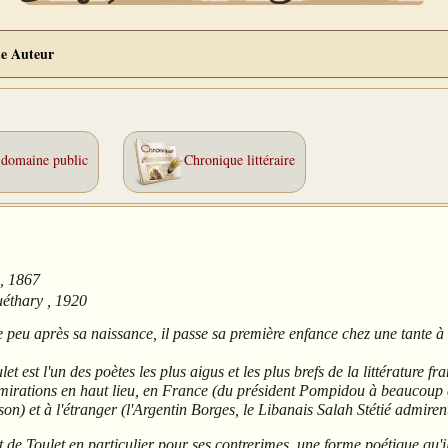
e Auteur
 domaine public
Chronique littéraire
 ,
1867
uéthary ,
1920
e peu après sa naissance, il passe sa première enfance chez une tante à l
et est l'un des poètes les plus aigus et les plus brefs de la littérature f
dmirations en haut lieu, en France (du président Pompidou à beaucou
n) et à l'étranger (l'Argentin Borges, le Libanais Salah Stétié admirent
 de Toulet en particulier pour ses contrerimes,
une forme poétique qu'il