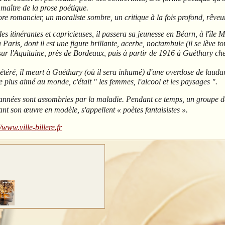
 maître de la prose poétique.
ore romancier, un moraliste sombre, un critique à la fois profond, rêveur
es itinérantes et capricieuses, il passera sa jeunesse en Béarn, à l'île Ma
Paris, dont il est une figure brillante, acerbe, noctambule (il se lève to
 sur l'Aquitaine, près de Bordeaux, puis à partir de 1916 à Guéthary ch
téré, il meurt à Guéthary (où il sera inhumé) d'une overdose de lauda
 le plus aimé au monde, c'était " les femmes, l'alcool et les paysages ".
 années sont assombries par la maladie. Pendant ce temps, un groupe d
ant son œuvre en modèle, s'appellent « poètes fantaisistes
».
//www.ville-billere.fr