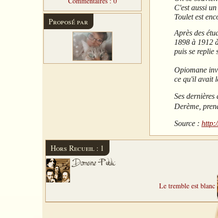
Commentaires : 0
C'est aussi un
Toulet est enc
Proposé par
Après des étud
1898 à 1912 à 
puis se replie
Opiomane invé
ce qu'il avait
Ses dernières
Derème
, pren
Source :
http:
Hors Recueil : 1
Domaine Public
Le tremble est blanc