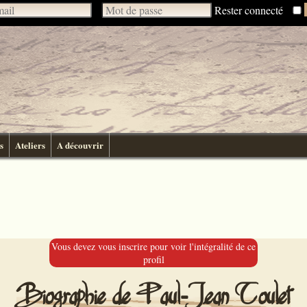
Rester connecté
s
Ateliers
A découvrir
Vous devez vous inscrire pour voir l'intégralité de ce
profil
Biographie de Paul-Jean Toulet