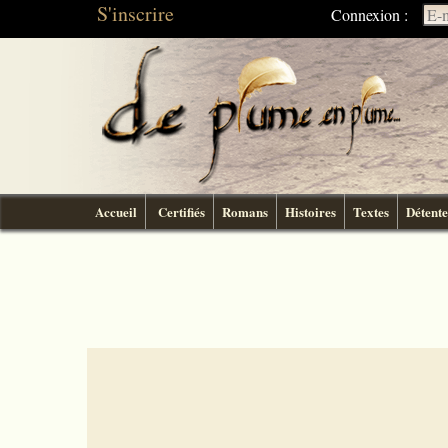
S'inscrire
Connexion :
Accueil
Certifiés
Romans
Histoires
Textes
Détente