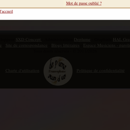
Mot de passe oublié ?
'accueil
eloppeur
SXD Concept
- Administratrion
Deplume
- Graphiste
HAL Gra
e
-
Site de correspondance
-
Blogs littéraires
-
Espace Musiciens - paroli
Tous droits réservés - © 2011/2026
Charte d'utilisation
Politique de confidentialité