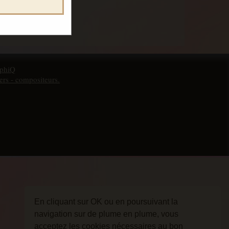
phiQ
ers - compositeurs.
En cliquant sur OK ou en poursuivant la
navigation sur de plume en plume, vous
acceptez les cookies nécessaires au bon