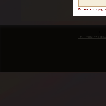
Retourner à la page d
Dév
De Plume en Plum