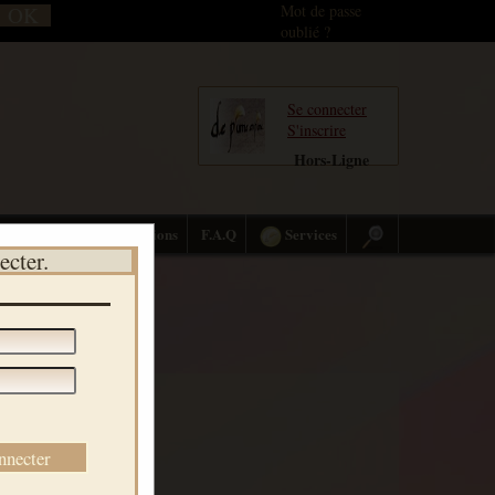
Mot de passe
oublié ?
Se connecter
S'inscrire
Hors-Ligne
Citations
F.A.Q
Services
ecter.