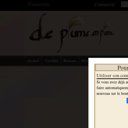
S'inscrire
Connexion :
Accueil
Certifiés
Romans
Histoires
Textes
Détente
Pour
Utiliser son co
Si vous avez déjà a
faire automatiquemen
nouveau sur le bout