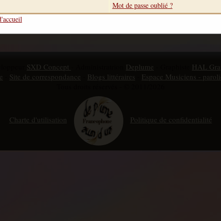
Mot de passe oublié ?
'accueil
eloppeur
SXD Concept
- Administratrion
Deplume
- Graphiste
HAL Gra
e
-
Site de correspondance
-
Blogs littéraires
-
Espace Musiciens - paroli
Tous droits réservés - © 2011/2026
Charte d'utilisation
Politique de confidentialité