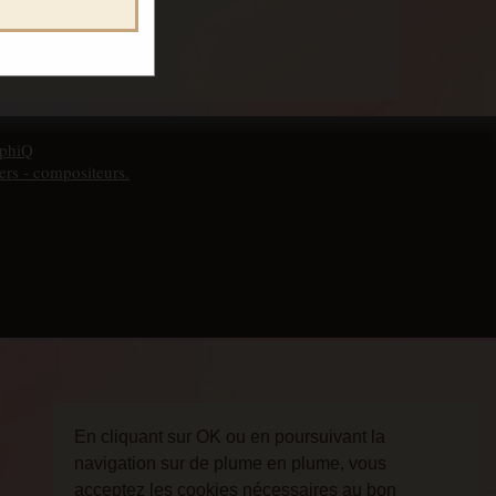
phiQ
ers - compositeurs.
En cliquant sur OK ou en poursuivant la
navigation sur de plume en plume, vous
acceptez les cookies nécessaires au bon