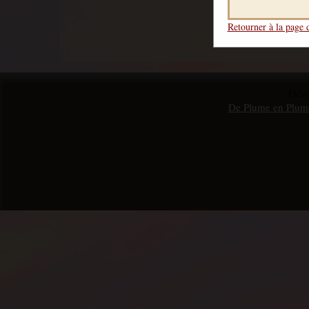
Retourner à la page d
Dév
De Plume en Plum