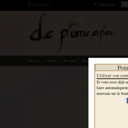
S'inscrire
Connexion :
Accueil
Certifiés
Romans
Histoires
Textes
Détente
Pour
Utiliser son co
Si vous avez déjà a
faire automatiquemen
nouveau sur le bout