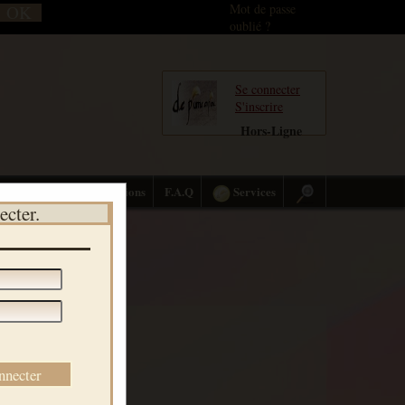
Mot de passe
oublié ?
Se connecter
S'inscrire
Hors-Ligne
Citations
F.A.Q
Services
ecter.