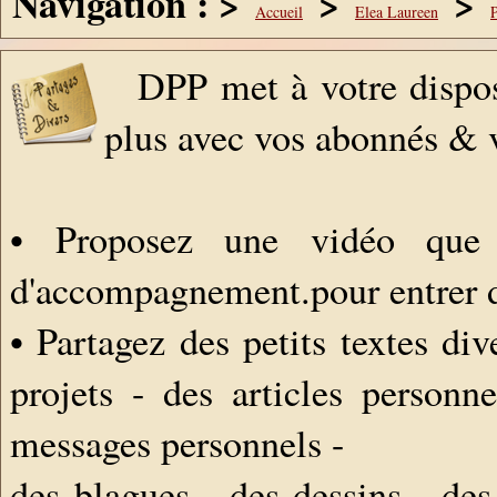
Navigation : >
>
>
Accueil
Elea Laureen
P
DPP met à votre dispos
plus avec vos abonnés & v
• Proposez une vidéo que 
d'accompagnement.pour entrer da
• Partagez des petits textes div
projets - des articles personne
messages personnels -
des blagues - des dessins - des