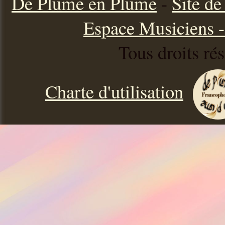
De Plume en Plume
-
Site d
Espace Musiciens - 
Tous droits ré
Charte d'utilisation