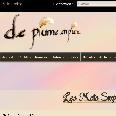
S'inscrire
Connexion :
Accueil
Certifiés
Romans
Histoires
Textes
Détentes
Ateliers
Les Mots Simpl