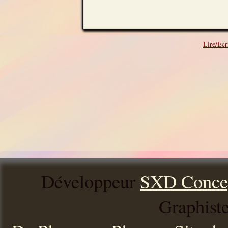
Lire/Ec
Développeur
SXD Conce
Graphist