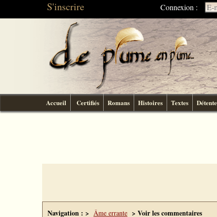
S'inscrire
Connexion :
Accueil
Certifiés
Romans
Histoires
Textes
Détente
Navigation : >
> Voir les commentaires
Âme errante