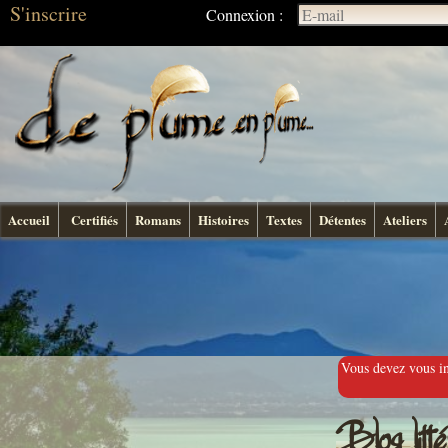
S'inscrire
Connexion :
Accueil
Certifiés
Romans
Histoires
Textes
Détentes
Ateliers
Vous devez vous ins
Blog litt