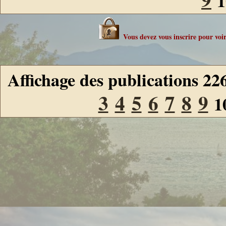
1
Vous devez vous inscrire pour voir 
Affichage des publications 22
3
4
5
6
7
8
9
1