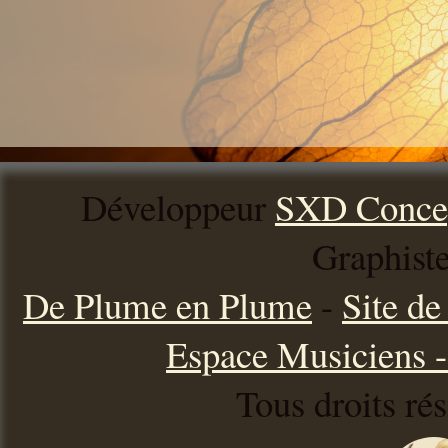
Développeur
SXD Conce
Graphist
De Plume en Plume
-
Site d
Espace Musiciens - 
Tous droits ré