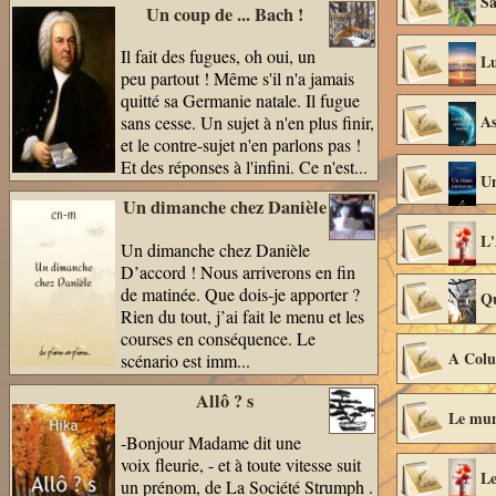
Sa
Un coup de ... Bach !
Il fait des fugues, oh oui, un
Lu
peu partout ! Même s'il n'a jamais
quitté sa Germanie natale. Il fugue
As
sans cesse. Un sujet à n'en plus finir,
et le contre-sujet n'en parlons pas !
Et des réponses à l'infini. Ce n'est...
Un
Un dimanche chez Danièle
L'
Un dimanche chez Danièle
D’accord ! Nous arriverons en fin
de matinée. Que dois-je apporter ?
Qu
Rien du tout, j’ai fait le menu et les
courses en conséquence. Le
A Colu
scénario est imm...
Allô ? s
Le mun
-Bonjour Madame dit une
voix fleurie, - et à toute vitesse suit
Le
un prénom, de La Société Strumph .