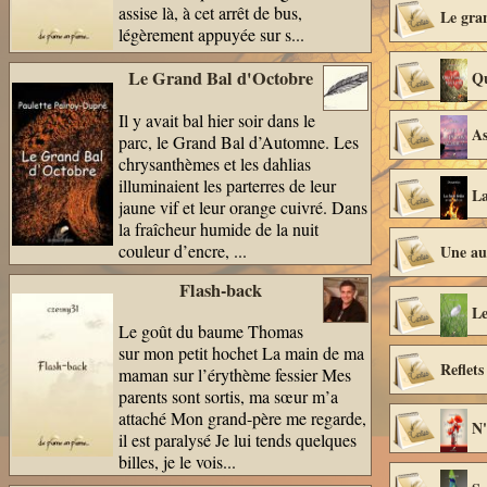
assise là, à cet arrêt de bus,
Le gran
légèrement appuyée sur s...
Le Grand Bal d'Octobre
Qu
Il y avait bal hier soir dans le
As
parc, le Grand Bal d’Automne. Les
chrysanthèmes et les dahlias
illuminaient les parterres de leur
La
jaune vif et leur orange cuivré. Dans
la fraîcheur humide de la nuit
couleur d’encre, ...
Une au
Flash-back
Le
Le goût du baume Thomas
sur mon petit hochet La main de ma
Reflets
maman sur l’érythème fessier Mes
parents sont sortis, ma sœur m’a
attaché Mon grand-père me regarde,
N'
il est paralysé Je lui tends quelques
billes, je le vois...