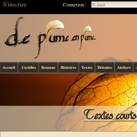
S'inscrire
Connexion :
Accueil
Certifiés
Romans
Histoires
Textes
Détentes
Ateliers
Textes courts 