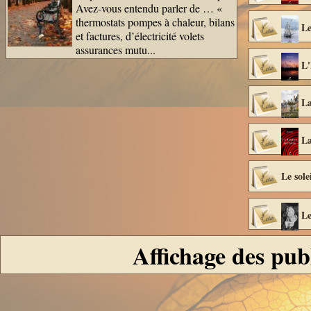
Avez-vous entendu parler de … «
thermostats pompes à chaleur, bilans
Le
et factures, d’électricité volets
assurances mutu...
L
La
La
Le sole
Le
Affichage des pub